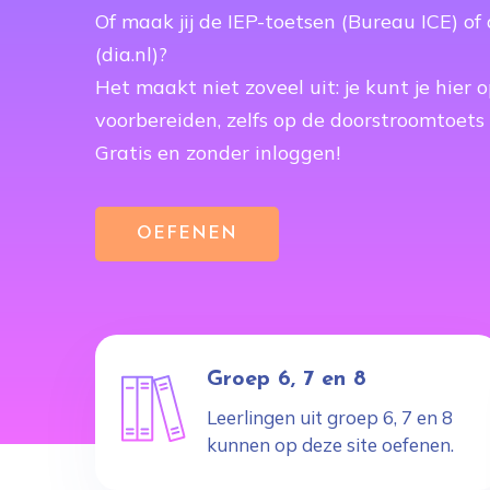
Of maak jij de IEP-toetsen (Bureau ICE) of
(dia.nl)?
Het maakt niet zoveel uit: je kunt je hier o
voorbereiden, zelfs op de doorstroomtoets 
Gratis en zonder inloggen!
OEFENEN
Groep 6, 7 en 8
Leerlingen uit groep 6, 7 en 8
kunnen op deze site oefenen.