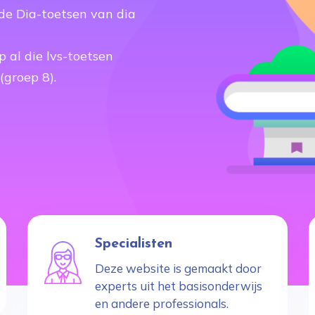
 de Dia-toetsen van dia
p al die lvs-toetsen
(groep 8).
Specialisten
Deze website is gemaakt door
experts uit het basisonderwijs
en andere professionals.