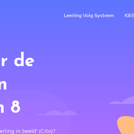
Leerling Volg Systeem
KIE
r de
n
n 8
rling in beeld' (Cito)?