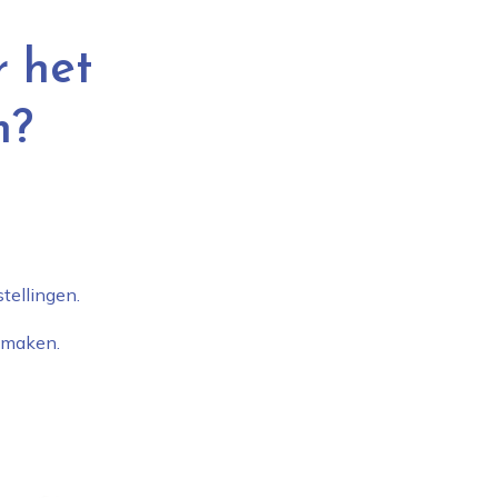
 het
m?
tellingen.
e maken.