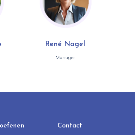
o
René Nagel
Manager
 oefenen
Contact